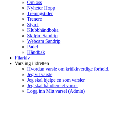
Om oss
Nyheter Hopp
Treningstider
Trenere
Styret
Klubbhåndboka
Skiføre Sandrip
Webcam Sandrip
Padel
Håndbak
Filarkiv
Varsling i idretten
Hvordan varsle om kritikkverdige forhold.
Jeg vil varsle
Jeg skal hjelpe en som varsler
Jeg skal håndtere et varsel
Logg inn Mitt varsel (Admin)