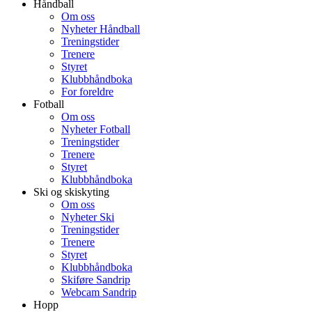
Håndball
Om oss
Nyheter Håndball
Treningstider
Trenere
Styret
Klubbhåndboka
For foreldre
Fotball
Om oss
Nyheter Fotball
Treningstider
Trenere
Styret
Klubbhåndboka
Ski og skiskyting
Om oss
Nyheter Ski
Treningstider
Trenere
Styret
Klubbhåndboka
Skiføre Sandrip
Webcam Sandrip
Hopp