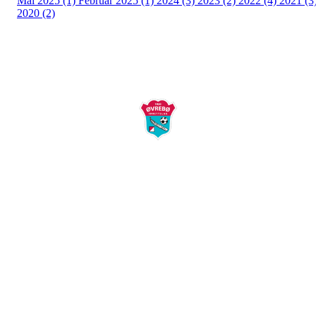
Mai 2025 (1)
Februar 2025 (1)
2024 (3)
2023 (2)
2022 (4)
2021 (3
2020 (2)
Øvrebø Idrettslag
Postboks 58
4715 Øverbø
Kontakt:
post@ovrebo-il.no