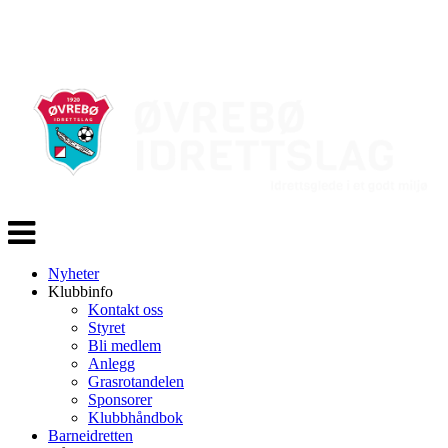
Veksle
navigasjon
Nyheter
Klubbinfo
Kontakt oss
Styret
Bli medlem
Anlegg
Grasrotandelen
Sponsorer
Klubbhåndbok
Barneidretten