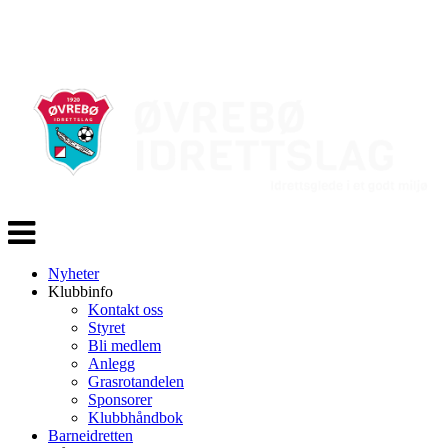
Veksle
navigasjon
Nyheter
Klubbinfo
Kontakt oss
Styret
Bli medlem
Anlegg
Grasrotandelen
Sponsorer
Klubbhåndbok
Barneidretten