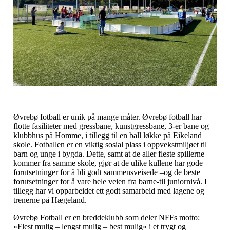
Øvrebø fotball er unik på mange måter. Øvrebø fotball har
flotte fasiliteter med gressbane, kunstgressbane, 3-er bane og
klubbhus på Homme, i tillegg til en ball løkke på Eikeland
skole. Fotballen er en viktig sosial plass i oppvekstmiljøet til
barn og unge i bygda. Dette, samt at de aller fleste spillerne
kommer fra samme skole, gjør at de ulike kullene har gode
forutsetninger for å bli godt sammensveisede –og de beste
forutsetninger for å vare hele veien fra barne-til juniornivå. I
tillegg har vi opparbeidet ett godt samarbeid med lagene og
trenerne på Hægeland.
Øvrebø Fotball er en breddeklubb som deler NFFs motto:
«Flest mulig – lengst mulig – best mulig» i et trygt og