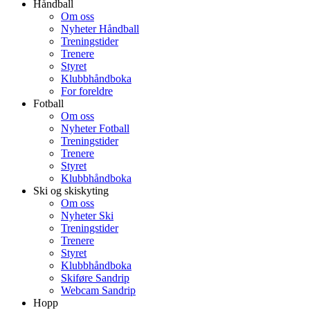
Håndball
Om oss
Nyheter Håndball
Treningstider
Trenere
Styret
Klubbhåndboka
For foreldre
Fotball
Om oss
Nyheter Fotball
Treningstider
Trenere
Styret
Klubbhåndboka
Ski og skiskyting
Om oss
Nyheter Ski
Treningstider
Trenere
Styret
Klubbhåndboka
Skiføre Sandrip
Webcam Sandrip
Hopp