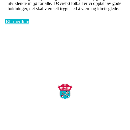
utviklende miljø for alle. I Øvrebø fotball er vi opptatt av gode
holdninger, det skal være ett trygt sted å være og idrettsglede.
Bli medlem
Øvrebø Idrettslag
Postboks 58
4715 Øverbø