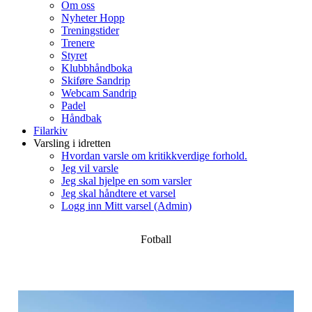
Om oss
Nyheter Hopp
Treningstider
Trenere
Styret
Klubbhåndboka
Skiføre Sandrip
Webcam Sandrip
Padel
Håndbak
Filarkiv
Varsling i idretten
Hvordan varsle om kritikkverdige forhold.
Jeg vil varsle
Jeg skal hjelpe en som varsler
Jeg skal håndtere et varsel
Logg inn Mitt varsel (Admin)
Fotball