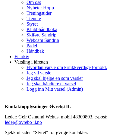
Om oss
Nyheter Hopp
Treningstider
Trenere
Styret
Klubbhåndboka
Skiføre Sandrip
Webcam Sandrip
Padel
Håndbak
Filarkiv
Varsling i idretten
Hvordan varsle om kritikkverdige forhold.
Jeg vil varsle
Jeg skal hjelpe en som varsler
Jeg skal håndtere et varsel
Logg inn Mitt varsel (Admin)
Kontaktopplysninger Øvrebø IL
Leder: Geir Osmund Wehus, mobil 48300893, e-post:
leder@ovrebo-il.no
Sjekk ut siden "Styret" for øvrige kontakter.