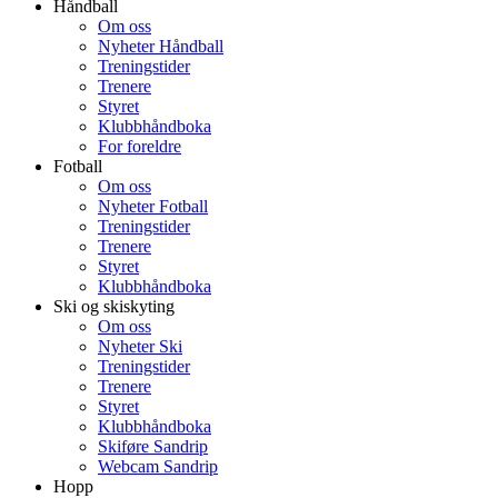
Håndball
Om oss
Nyheter Håndball
Treningstider
Trenere
Styret
Klubbhåndboka
For foreldre
Fotball
Om oss
Nyheter Fotball
Treningstider
Trenere
Styret
Klubbhåndboka
Ski og skiskyting
Om oss
Nyheter Ski
Treningstider
Trenere
Styret
Klubbhåndboka
Skiføre Sandrip
Webcam Sandrip
Hopp