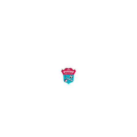
Øvrebø Idrettslag
Postboks 58
4715 Øverbø