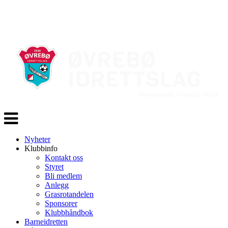
Veksle
navigasjon
Nyheter
Klubbinfo
Kontakt oss
Styret
Bli medlem
Anlegg
Grasrotandelen
Sponsorer
Klubbhåndbok
Barneidretten