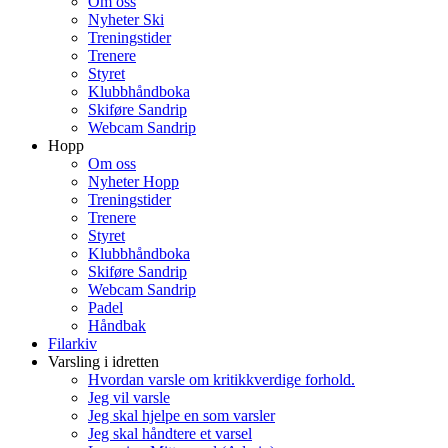
Om oss
Nyheter Ski
Treningstider
Trenere
Styret
Klubbhåndboka
Skiføre Sandrip
Webcam Sandrip
Hopp
Om oss
Nyheter Hopp
Treningstider
Trenere
Styret
Klubbhåndboka
Skiføre Sandrip
Webcam Sandrip
Padel
Håndbak
Filarkiv
Varsling i idretten
Hvordan varsle om kritikkverdige forhold.
Jeg vil varsle
Jeg skal hjelpe en som varsler
Jeg skal håndtere et varsel