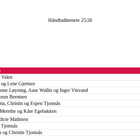
Håndballtrenere 25/26
n
 Valen
og Lene Gjertsen
nne Løyning, Aase Wallin og Inger Vinvand
orun Berntsen
ria, Christin og Espen Tjomsås
 Merethe og Kåre Egebakken
icte Mathisen
 Tjomsås
 og Christin Tjomsås