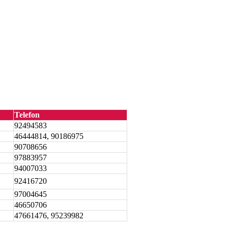
Telefon
92494583
46444814, 90186975
90708656
97883957
94007033
92416720
97004645
46650706
47661476, 95239982