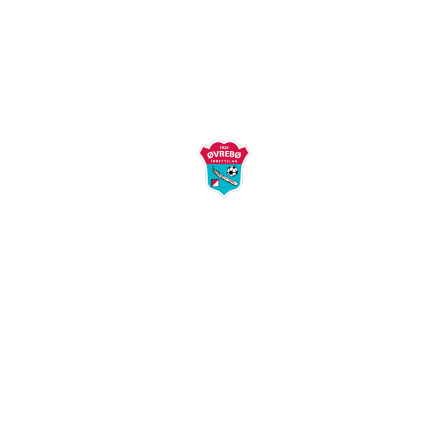
Øvrebø Idrettslag
Postboks 58
4715 Øverbø
Kontakt:
post@ovrebo-il.no