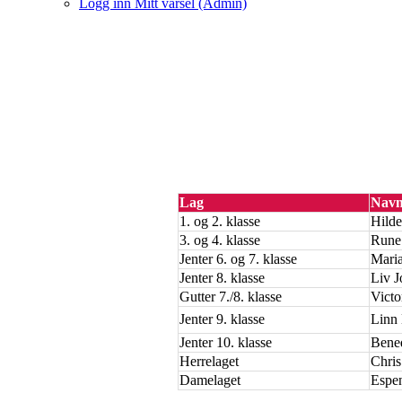
Logg inn Mitt varsel (Admin)
Lag
Nav
1. og 2. klasse
Hilde
3. og 4. klasse
Rune 
Jenter 6. og 7. klasse
Maria
Jenter 8. klasse
Liv J
Gutter 7./8. klasse
Victo
Jenter 9. klasse
Linn
Jenter 10. klasse
Bened
Herrelaget
Chris
Damelaget
Espen