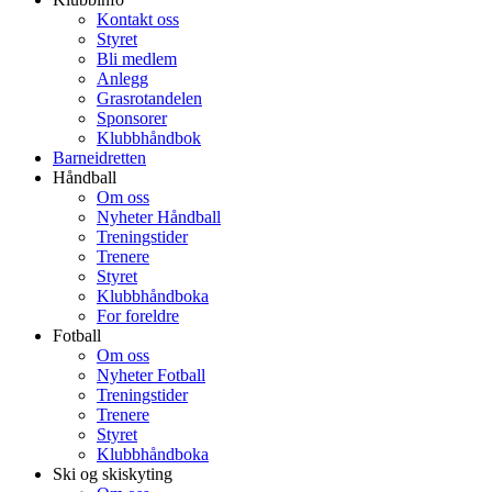
Kontakt oss
Styret
Bli medlem
Anlegg
Grasrotandelen
Sponsorer
Klubbhåndbok
Barneidretten
Håndball
Om oss
Nyheter Håndball
Treningstider
Trenere
Styret
Klubbhåndboka
For foreldre
Fotball
Om oss
Nyheter Fotball
Treningstider
Trenere
Styret
Klubbhåndboka
Ski og skiskyting