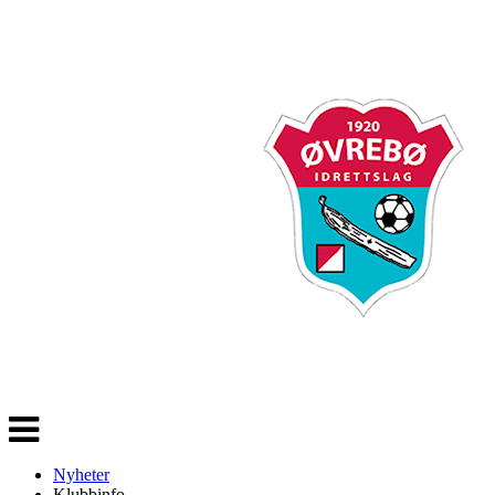
Veksle
navigasjon
Nyheter
Klubbinfo