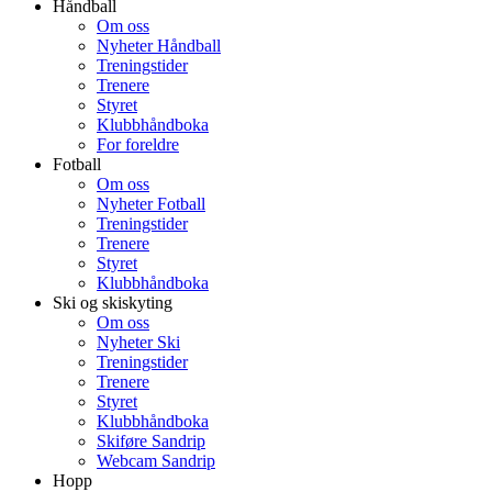
Håndball
Om oss
Nyheter Håndball
Treningstider
Trenere
Styret
Klubbhåndboka
For foreldre
Fotball
Om oss
Nyheter Fotball
Treningstider
Trenere
Styret
Klubbhåndboka
Ski og skiskyting
Om oss
Nyheter Ski
Treningstider
Trenere
Styret
Klubbhåndboka
Skiføre Sandrip
Webcam Sandrip
Hopp