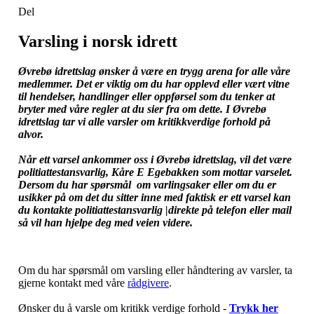
Del
Varsling i norsk idrett
Øvrebø idrettslag ønsker å være en trygg arena for alle våre
medlemmer. Det er viktig om du har opplevd eller vært vitne
til hendelser, handlinger eller oppførsel som du tenker at
bryter med våre regler at du sier fra om dette. I
Øvrebø
idrettslag
tar vi alle varsler om kritikkverdige forhold på
alvor.
Når ett varsel ankommer oss i
Øvrebø idrettslag
, vil det være
politiattestansvarlig, Kåre E Egebakken som mottar varselet.
Dersom du har spørsmål om varlingsaker eller om du er
usikker på om det du sitter inne med faktisk er ett varsel kan
du kontakte politiattestansvarlig |direkte på telefon eller mail
så vil han hjelpe deg med veien videre.
Om du har spørsmål om varsling eller håndtering av varsler, ta
gjerne kontakt med våre
rådgivere
.
Ønsker du å varsle om kritikk verdige forhold -
Trykk her