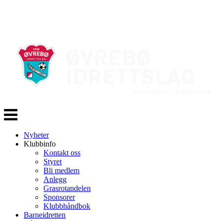
Veksle
navigasjon
Nyheter
Klubbinfo
Kontakt oss
Styret
Bli medlem
Anlegg
Grasrotandelen
Sponsorer
Klubbhåndbok
Barneidretten