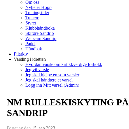
Om oss
Nyheter Hopp
Treningstider
Trenere
Styret
Klubbhåndboka
Skiføre Sandrip
Webcam Sandrip
Padel
Håndbak
Filarkiv
Varsling i idretten
Hvordan varsle om kritikkverdige forhold.
Jeg vil varsle
Jeg skal hjelpe en som varsler
Jeg skal håndtere et varsel
Logg inn Mitt varsel (Admin)
NM RULLESKISKYTING PÅ
SANDRIP
Postet av
den
15. sep 2023