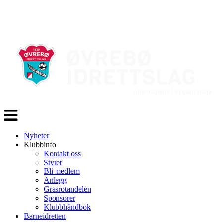
Veksle
navigasjon
Nyheter
Klubbinfo
Kontakt oss
Styret
Bli medlem
Anlegg
Grasrotandelen
Sponsorer
Klubbhåndbok
Barneidretten