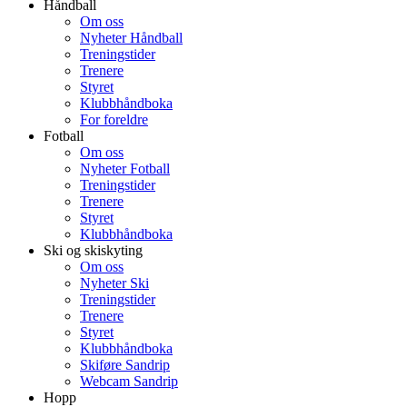
Håndball
Om oss
Nyheter Håndball
Treningstider
Trenere
Styret
Klubbhåndboka
For foreldre
Fotball
Om oss
Nyheter Fotball
Treningstider
Trenere
Styret
Klubbhåndboka
Ski og skiskyting
Om oss
Nyheter Ski
Treningstider
Trenere
Styret
Klubbhåndboka
Skiføre Sandrip
Webcam Sandrip
Hopp