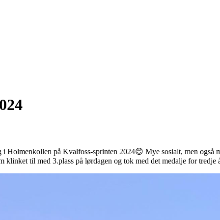
2024
lg i Holmenkollen på Kvalfoss-sprinten 2024😊 Mye sosialt, men også m
m klinket til med 3.plass på lørdagen og tok med det medalje for tredj