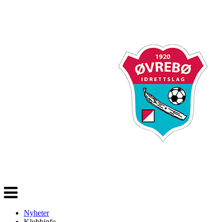
Veksle
navigasjon
Nyheter
Klubbinfo