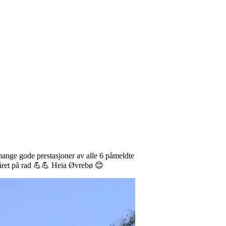
ange gode prestasjoner av alle 6 påmeldte
e året på rad 💪💪 Heia Øvrebø 😊