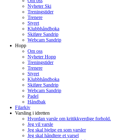
Om oss
Nyheter Ski
Treningstider
Trenere
Styret
Klubbhåndboka
Skiføre Sandrip
Webcam Sandrip
Hopp
Om oss
Nyheter Hopp
Treningstider
Trenere
Styret
Klubbhåndboka
Skiføre Sandrip
Webcam Sandrip
Padel
Håndbak
Filarkiv
Varsling i idretten
Hvordan varsle om kritikkverdige forhold.
Jeg vil varsle
Jeg skal hjelpe en som varsler
Jeg skal håndtere et varsel