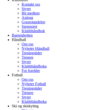
Kontakt oss
Styret
Bli medlem
Anlegg
Grasrotandelen
Sponsorer
Klubbhåndbok
Barneidretten
Håndball
Om oss
Nyheter Håndball
Treningstider
Trenere
Styret
Klubbhåndboka
For foreldre
Fotball
Om oss
Nyheter Fotball
Treningstider
Trenere
Styret
Klubbhåndboka
Ski og skiskyting