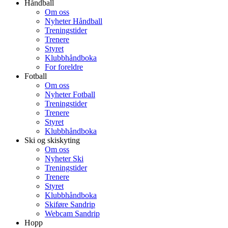
Håndball
Om oss
Nyheter Håndball
Treningstider
Trenere
Styret
Klubbhåndboka
For foreldre
Fotball
Om oss
Nyheter Fotball
Treningstider
Trenere
Styret
Klubbhåndboka
Ski og skiskyting
Om oss
Nyheter Ski
Treningstider
Trenere
Styret
Klubbhåndboka
Skiføre Sandrip
Webcam Sandrip
Hopp