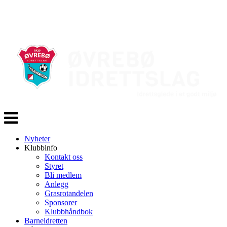
Veksle
navigasjon
Nyheter
Klubbinfo
Kontakt oss
Styret
Bli medlem
Anlegg
Grasrotandelen
Sponsorer
Klubbhåndbok
Barneidretten