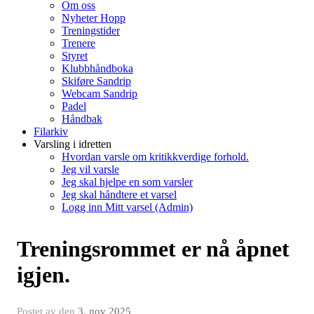
Om oss
Nyheter Hopp
Treningstider
Trenere
Styret
Klubbhåndboka
Skiføre Sandrip
Webcam Sandrip
Padel
Håndbak
Filarkiv
Varsling i idretten
Hvordan varsle om kritikkverdige forhold.
Jeg vil varsle
Jeg skal hjelpe en som varsler
Jeg skal håndtere et varsel
Logg inn Mitt varsel (Admin)
Treningsrommet er nå åpnet
igjen.
Postet av
den
3. nov 2025