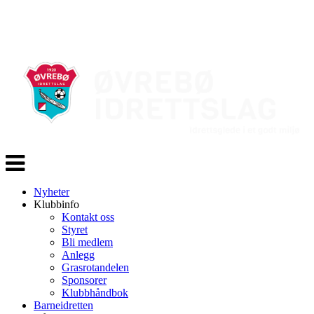
Veksle
navigasjon
Nyheter
Klubbinfo
Kontakt oss
Styret
Bli medlem
Anlegg
Grasrotandelen
Sponsorer
Klubbhåndbok
Barneidretten