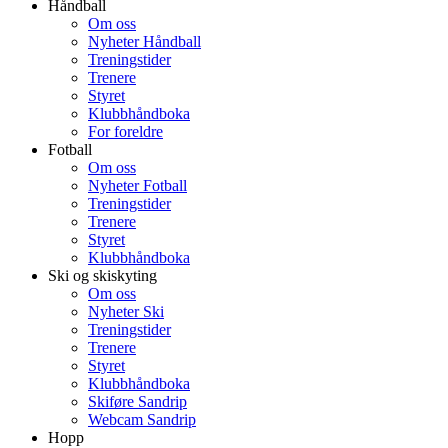
Håndball
Om oss
Nyheter Håndball
Treningstider
Trenere
Styret
Klubbhåndboka
For foreldre
Fotball
Om oss
Nyheter Fotball
Treningstider
Trenere
Styret
Klubbhåndboka
Ski og skiskyting
Om oss
Nyheter Ski
Treningstider
Trenere
Styret
Klubbhåndboka
Skiføre Sandrip
Webcam Sandrip
Hopp