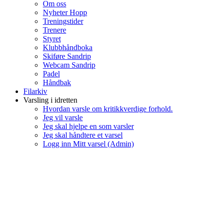
Om oss
Nyheter Hopp
Treningstider
Trenere
Styret
Klubbhåndboka
Skiføre Sandrip
Webcam Sandrip
Padel
Håndbak
Filarkiv
Varsling i idretten
Hvordan varsle om kritikkverdige forhold.
Jeg vil varsle
Jeg skal hjelpe en som varsler
Jeg skal håndtere et varsel
Logg inn Mitt varsel (Admin)