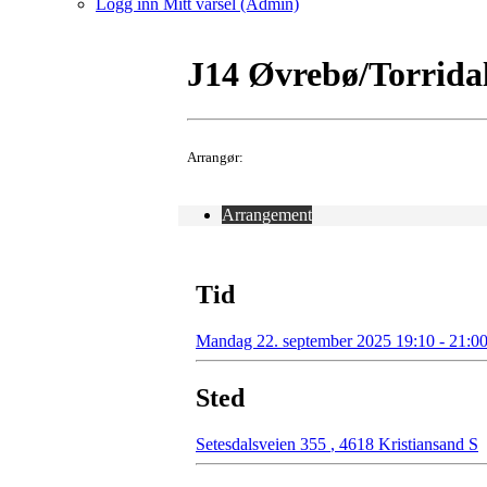
Logg inn Mitt varsel (Admin)
J14 Øvrebø/Torrida
Arrangør:
Arrangement
Tid
Mandag 22. september 2025 19:10 - 21:0
Sted
Setesdalsveien 355
,
4618 Kristiansand S