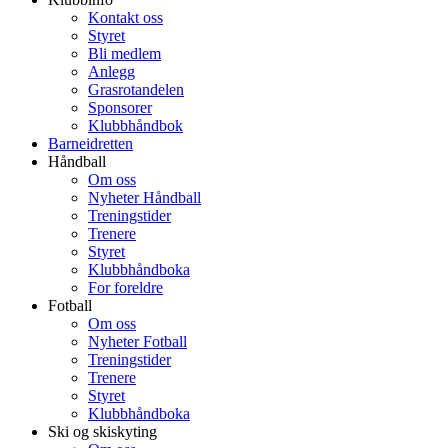
Kontakt oss
Styret
Bli medlem
Anlegg
Grasrotandelen
Sponsorer
Klubbhåndbok
Barneidretten
Håndball
Om oss
Nyheter Håndball
Treningstider
Trenere
Styret
Klubbhåndboka
For foreldre
Fotball
Om oss
Nyheter Fotball
Treningstider
Trenere
Styret
Klubbhåndboka
Ski og skiskyting