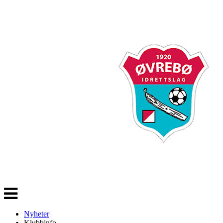
Veksle
navigasjon
Nyheter
Klubbinfo