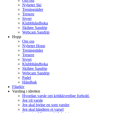
Om oss
Nyheter Ski
Treningstider
Trenere
Styret
Klubbhåndboka
Skiføre Sandrip
Webcam Sandrip
Hopp
Om oss
Nyheter Hopp
Treningstider
Trenere
Styret
Klubbhåndboka
Skiføre Sandrip
Webcam Sandrip
Padel
Håndbak
Filarkiv
Varsling i idretten
Hvordan varsle om kritikkverdige forhold.
Jeg vil varsle
Jeg skal hjelpe en som varsler
Jeg skal håndtere et varsel