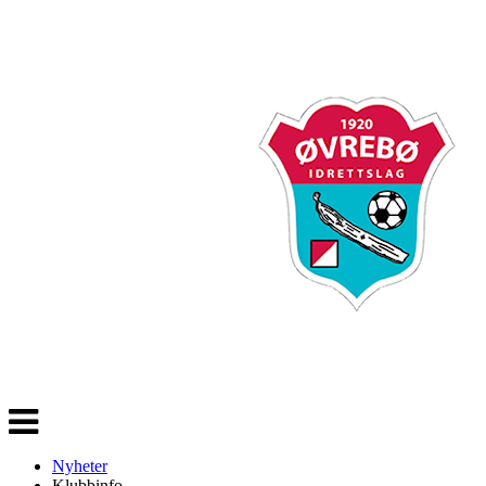
Veksle
navigasjon
Nyheter
Klubbinfo