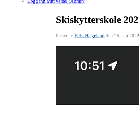
Logg inn Mitt varsel (Admin)
Skiskytterskole 202
Postet av
Eirin Hægeland
den
25. sep 202