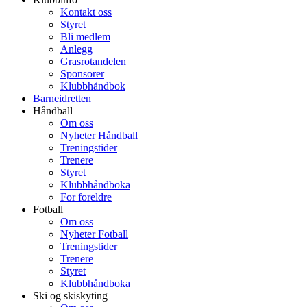
Kontakt oss
Styret
Bli medlem
Anlegg
Grasrotandelen
Sponsorer
Klubbhåndbok
Barneidretten
Håndball
Om oss
Nyheter Håndball
Treningstider
Trenere
Styret
Klubbhåndboka
For foreldre
Fotball
Om oss
Nyheter Fotball
Treningstider
Trenere
Styret
Klubbhåndboka
Ski og skiskyting