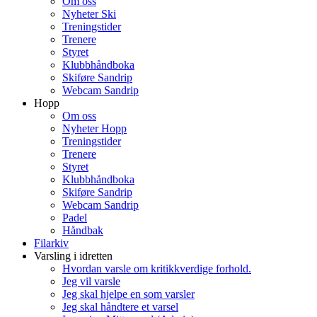
Om oss
Nyheter Ski
Treningstider
Trenere
Styret
Klubbhåndboka
Skiføre Sandrip
Webcam Sandrip
Hopp
Om oss
Nyheter Hopp
Treningstider
Trenere
Styret
Klubbhåndboka
Skiføre Sandrip
Webcam Sandrip
Padel
Håndbak
Filarkiv
Varsling i idretten
Hvordan varsle om kritikkverdige forhold.
Jeg vil varsle
Jeg skal hjelpe en som varsler
Jeg skal håndtere et varsel