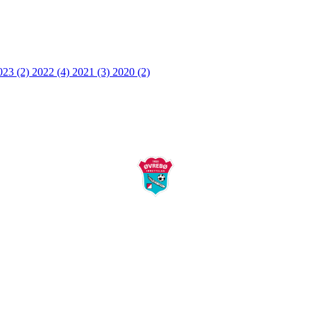
023 (2)
2022 (4)
2021 (3)
2020 (2)
Øvrebø Idrettslag
Postboks 58
4715 Øverbø