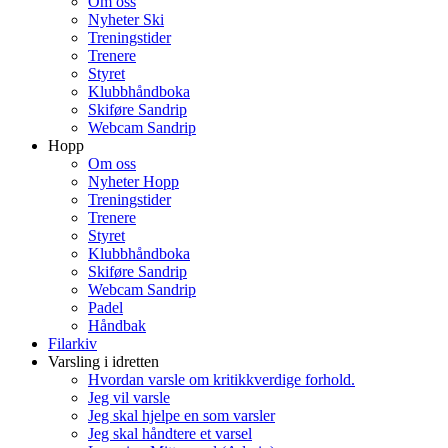
Om oss
Nyheter Ski
Treningstider
Trenere
Styret
Klubbhåndboka
Skiføre Sandrip
Webcam Sandrip
Hopp
Om oss
Nyheter Hopp
Treningstider
Trenere
Styret
Klubbhåndboka
Skiføre Sandrip
Webcam Sandrip
Padel
Håndbak
Filarkiv
Varsling i idretten
Hvordan varsle om kritikkverdige forhold.
Jeg vil varsle
Jeg skal hjelpe en som varsler
Jeg skal håndtere et varsel