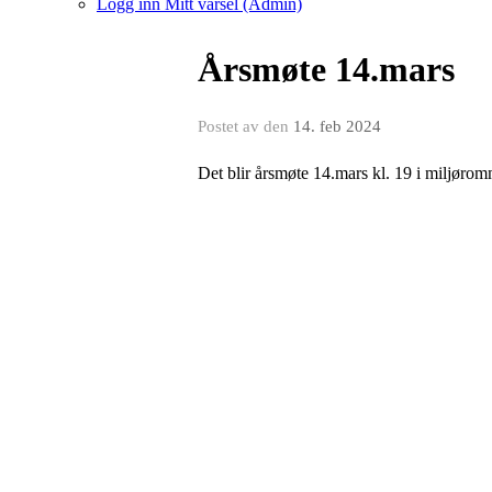
Logg inn Mitt varsel (Admin)
Årsmøte 14.mars
Postet av
den
14. feb 2024
Det blir årsmøte 14.mars kl. 19 i miljørom