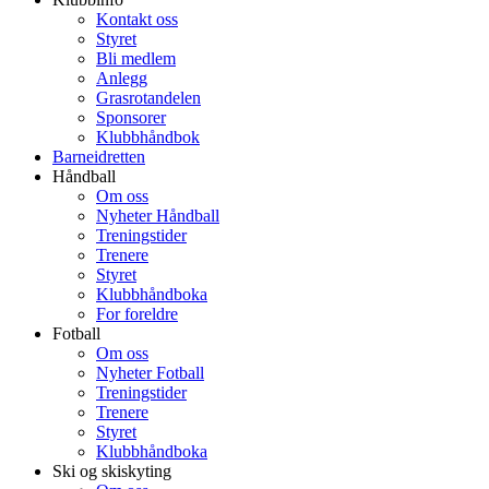
Kontakt oss
Styret
Bli medlem
Anlegg
Grasrotandelen
Sponsorer
Klubbhåndbok
Barneidretten
Håndball
Om oss
Nyheter Håndball
Treningstider
Trenere
Styret
Klubbhåndboka
For foreldre
Fotball
Om oss
Nyheter Fotball
Treningstider
Trenere
Styret
Klubbhåndboka
Ski og skiskyting