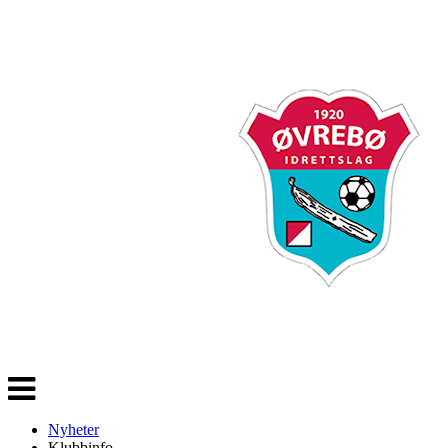
Veksle
navigasjon
Nyheter
Klubbinfo